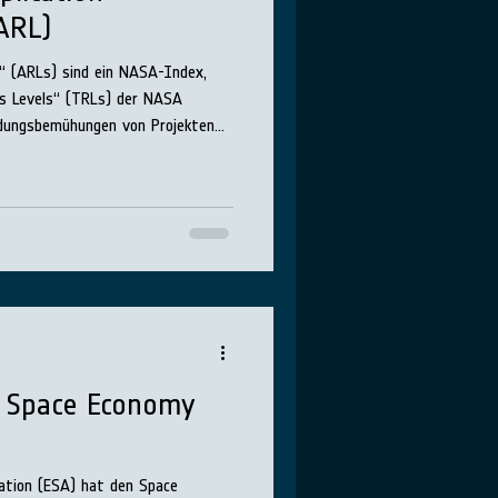
ARL)
s“ (ARLs) sind ein NASA-Index,
ss Levels“ (TRLs) der NASA
dungsbemühungen von Projekten
t Space Economy
ation (ESA) hat den Space