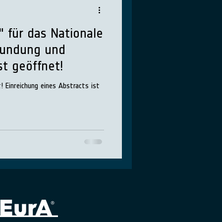
s" für das Nationale
kundung und
st geöffnet!
 ist