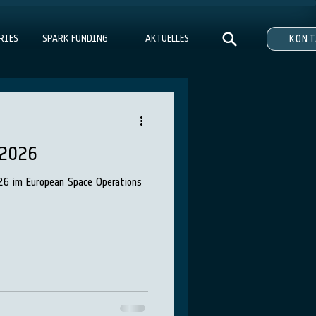
RIES
SPARK FUNDING
AKTUELLES
KON
 2026
6 im European Space Operations